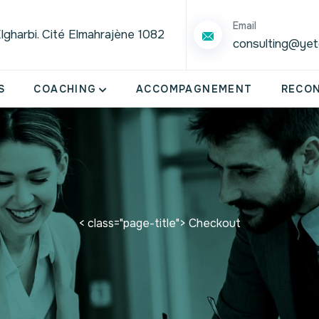
Email
lgharbi. Cité Elmahrajène 1082
consulting@ye
S
COACHING
ACCOMPAGNEMENT
RECO
< class="page-title"> Checkout